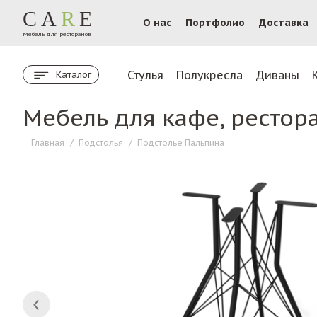
CA
R
E
О нас
Портфолио
Доставка
Мебель для ресторанов
Стулья
Полукресла
Диваны
Каталог
Мебель для кафе, рестор
Главная
/
Подстолья
/
Подстолье Пальпина