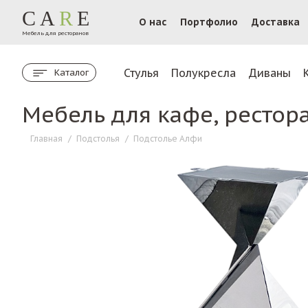
CA
R
E
О нас
Портфолио
Доставка
Мебель для ресторанов
Стулья
Полукресла
Диваны
Каталог
Мебель для кафе, рестор
Главная
/
Подстолья
/
Подстолье Алфи