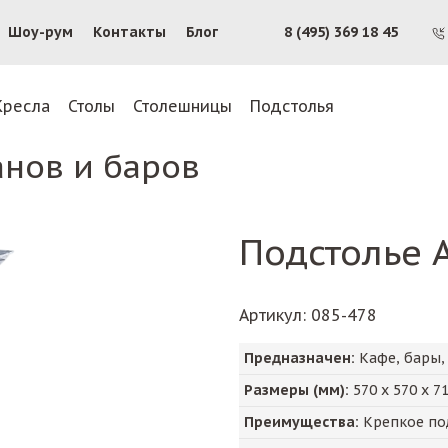
Шоу-рум
Контакты
Блог
8 (495) 369 18 45
Кресла
Столы
Столешницы
Подстолья
анов и баров
Подстолье 
Артикул
: 085-478
Предназначен:
Кафе, бары,
Размеры (мм):
570
х
570
х
7
Преимущества:
Крепкое под