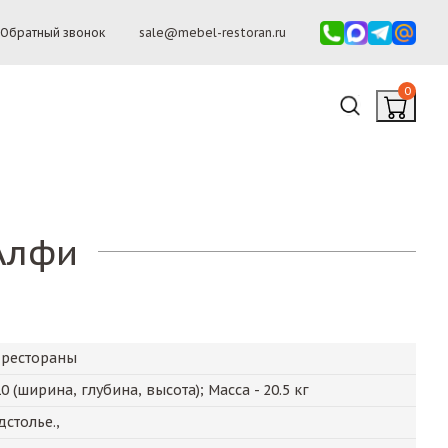
Обратный звонок
sale@mebel-restoran.ru
0
Алфи
 рестораны
10
(ширина, глубина, высота); Масса -
20.5
кг
столье.,