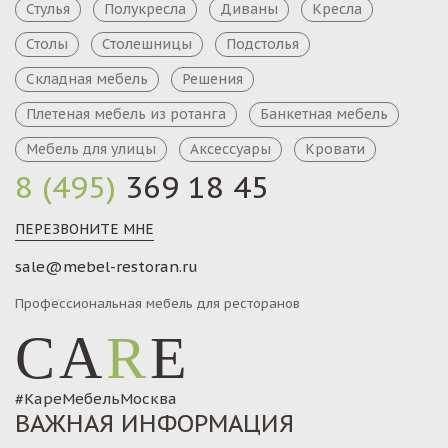
Стулья
Полукресла
Диваны
Кресла
Столы
Столешницы
Подстолья
Складная мебель
Решения
Плетеная мебель из ротанга
Банкетная мебель
Мебель для улицы
Аксессуары
Кровати
8 (495)
369 18 45
ПЕРЕЗВОНИТЕ МНЕ
sale@mebel-restoran.ru
Профессиональная мебель для ресторанов
CA
R
E
#КареМебельМосква
ВАЖНАЯ ИНФОРМАЦИЯ