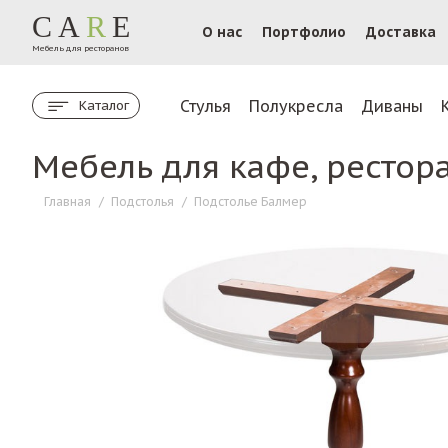
CA
R
E
О нас
Портфолио
Доставка
Мебель для ресторанов
Стулья
Полукресла
Диваны
Каталог
Мебель для кафе, рестор
Главная
/
Подстолья
/
Подстолье Балмер