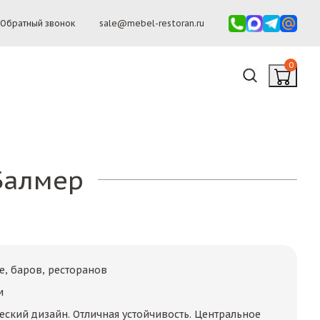
Обратный звонок
sale@mebel-restoran.ru
0
Балмер
е, баров, ресторанов
м
еский дизайн. Отличная устойчивость. Центральное