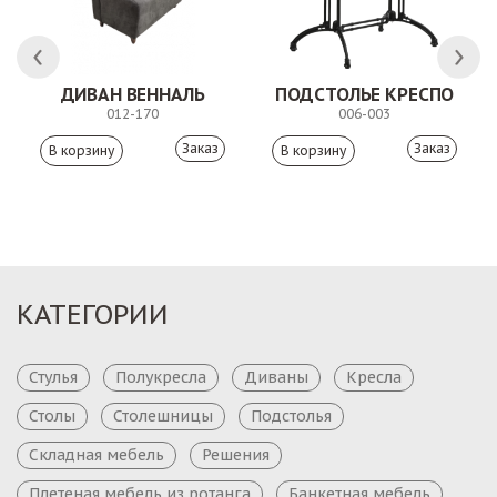
 АНТИШОН
ДИВАН ВЕННАЛЬ
ПОДСТОЛЬЕ КРЕСПО
012-170
006-003
Заказ
Заказ
КАТЕГОРИИ
Стулья
Полукресла
Диваны
Кресла
Столы
Столешницы
Подстолья
Складная мебель
Решения
Плетеная мебель из ротанга
Банкетная мебель