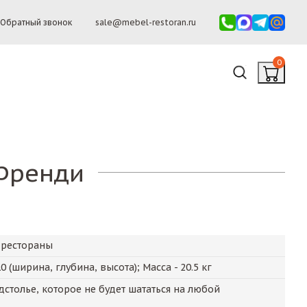
Обратный звонок
sale@mebel-restoran.ru
0
Френди
 рестораны
10
(ширина, глубина, высота); Масса -
20.5
кг
столье, которое не будет шататься на любой