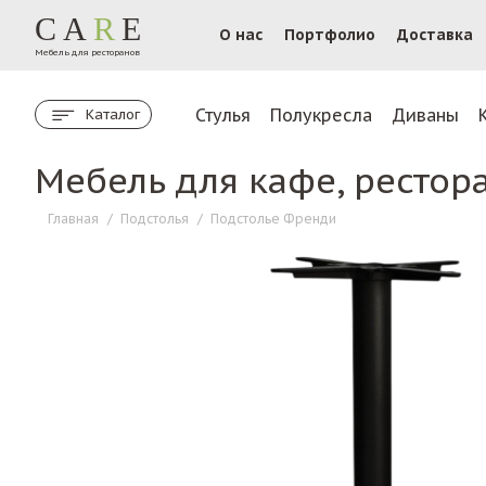
CA
R
E
О нас
Портфолио
Доставка
Мебель для ресторанов
Стулья
Полукресла
Диваны
Каталог
Мебель для кафе, рестор
Главная
/
Подстолья
/
Подстолье Френди