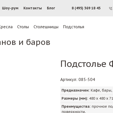
Шоу-рум
Контакты
Блог
8 (495) 369 18 45
Кресла
Столы
Столешницы
Подстолья
анов и баров
Подстолье 
Артикул
: 085-504
Предназначен:
Кафе, бары,
Размеры (мм):
480
х
480
х
7
Преимущества:
прочное под
поверхности,