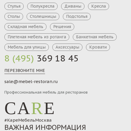
Стулья
Полукресла
Диваны
Кресла
Столы
Столешницы
Подстолья
Складная мебель
Решения
Плетеная мебель из ротанга
Банкетная мебель
Мебель для улицы
Аксессуары
Кровати
8 (495)
369 18 45
ПЕРЕЗВОНИТЕ МНЕ
sale@mebel-restoran.ru
Профессиональная мебель для ресторанов
CA
R
E
#КареМебельМосква
ВАЖНАЯ ИНФОРМАЦИЯ