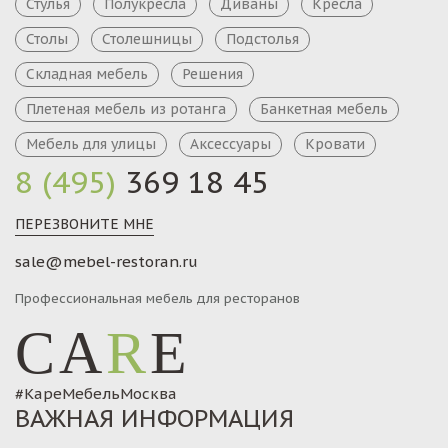
Стулья
Полукресла
Диваны
Кресла
Столы
Столешницы
Подстолья
Складная мебель
Решения
Плетеная мебель из ротанга
Банкетная мебель
Мебель для улицы
Аксессуары
Кровати
8 (495)
369 18 45
ПЕРЕЗВОНИТЕ МНЕ
sale@mebel-restoran.ru
Профессиональная мебель для ресторанов
CA
R
E
#КареМебельМосква
ВАЖНАЯ ИНФОРМАЦИЯ