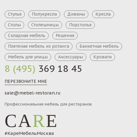
Стулья
Полукресла
Диваны
Кресла
Столы
Столешницы
Подстолья
Складная мебель
Решения
Плетеная мебель из ротанга
Банкетная мебель
Мебель для улицы
Аксессуары
Кровати
8 (495)
369 18 45
ПЕРЕЗВОНИТЕ МНЕ
sale@mebel-restoran.ru
Профессиональная мебель для ресторанов
CA
R
E
#КареМебельМосква