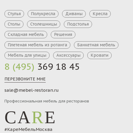
Стулья
Полукресла
Диваны
Кресла
Столы
Столешницы
Подстолья
Складная мебель
Решения
Плетеная мебель из ротанга
Банкетная мебель
Мебель для улицы
Аксессуары
Кровати
8 (495)
369 18 45
ПЕРЕЗВОНИТЕ МНЕ
sale@mebel-restoran.ru
Профессиональная мебель для ресторанов
CA
R
E
#КареМебельМосква