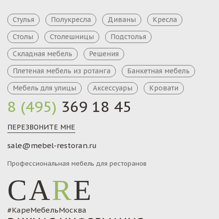
Стулья
Полукресла
Диваны
Кресла
Столы
Столешницы
Подстолья
Складная мебель
Решения
Плетеная мебель из ротанга
Банкетная мебель
Мебель для улицы
Аксессуары
Кровати
8 (495)
369 18 45
ПЕРЕЗВОНИТЕ МНЕ
sale@mebel-restoran.ru
Профессиональная мебель для ресторанов
CA
R
E
#КареМебельМосква