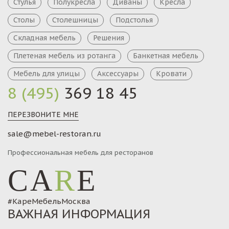
Стулья
Полукресла
Диваны
Кресла
Столы
Столешницы
Подстолья
Складная мебель
Решения
Плетеная мебель из ротанга
Банкетная мебель
Мебель для улицы
Аксессуары
Кровати
8 (495)
369 18 45
ПЕРЕЗВОНИТЕ МНЕ
sale@mebel-restoran.ru
Профессиональная мебель для ресторанов
CA
R
E
#КареМебельМосква
ВАЖНАЯ ИНФОРМАЦИЯ