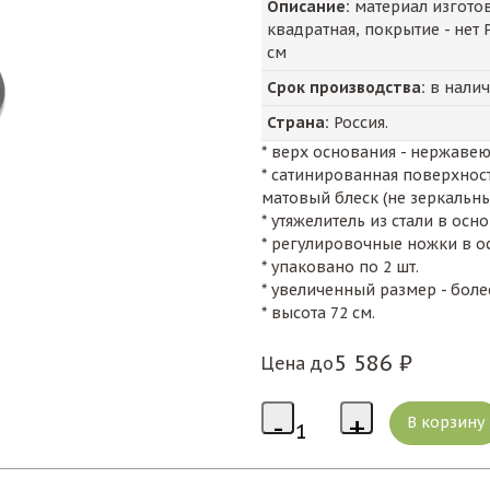
Описание:
материал изготов
квадратная, покрытие - н
см
Срок производства:
в нали
Страна:
Россия.
* верх основания - нержаве
* сатинированная поверхност
матовый блеск (не зеркальн
* утяжелитель из стали в осн
* регулировочные ножки в 
* упаковано по 2 шт.
* увеличенный размер - бол
* высота 72 см.
5 586 ₽
Цена до