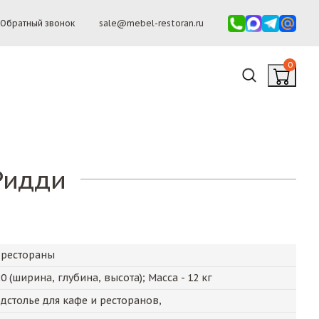
Обратный звонок
sale@mebel-restoran.ru
0
Ридди
 рестораны
20
(ширина, глубина, высота); Масса -
12
кг
дстолье для кафе и ресторанов,