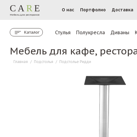
CA
R
E
О нас
Портфолио
Доставка
Мебель для ресторанов
Стулья
Полукресла
Диваны
Каталог
Мебель для кафе, рестор
Главная
/
Подстолья
/
Подстолье Ридди