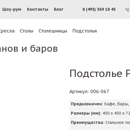
Шоу-рум
Контакты
Блог
8 (495) 369 18 45
Кресла
Столы
Столешницы
Подстолья
анов и баров
Подстолье 
Артикул
: 006-067
Предназначен:
Кафе, бары,
Размеры (мм):
450
х
450
х
7
Преимущества:
Стальное по