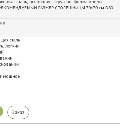
ления - сталь, основание - круглое, форма опоры -
ет РЕКОМЕНДУЕМЫЙ РАЗМЕР СТОЛЕШНИЦЫ 70×70 см D80
чии
ющая сталь
ь, легкий
ый)
овании
основании
ее мощное
Заказ