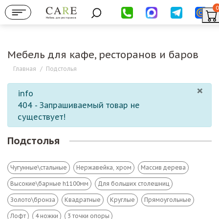
0
Мебель для ресторанов
Мебель для кафе, ресторанов и баров
Главная
/
Подстолья
×
info
404 - Запрашиваемый товар не
существует!
Подстолья
Чугунные\стальные
Нержавейка, хром
Массив дерева
Высокие\барные h1100мм
Для больших столешниц
Золото\бронза
Квадратные
Круглые
Прямоугольные
Лофт
4 ножки
3 точки опоры