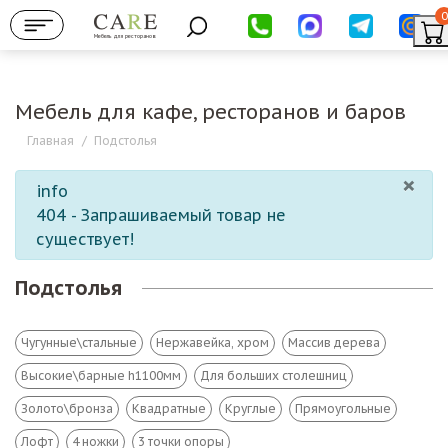
0
Мебель для ресторанов
Мебель для кафе, ресторанов и баров
Главная
/
Подстолья
×
info
404 - Запрашиваемый товар не
существует!
Подстолья
Чугунные\стальные
Нержавейка, хром
Массив дерева
Высокие\барные h1100мм
Для больших столешниц
Золото\бронза
Квадратные
Круглые
Прямоугольные
Лофт
4 ножки
3 точки опоры