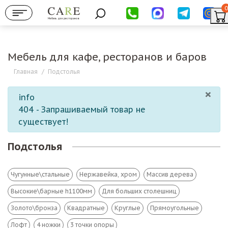
0
Мебель для ресторанов
Мебель для кафе, ресторанов и баров
Главная
/
Подстолья
×
info
404 - Запрашиваемый товар не
существует!
Подстолья
Чугунные\стальные
Нержавейка, хром
Массив дерева
Высокие\барные h1100мм
Для больших столешниц
Золото\бронза
Квадратные
Круглые
Прямоугольные
Лофт
4 ножки
3 точки опоры