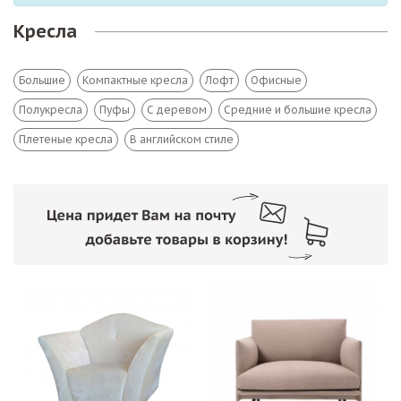
Кресла
Большие
Компактные кресла
Лофт
Офисные
Полукресла
Пуфы
С деревом
Средние и большие кресла
Плетеные кресла
В английском стиле