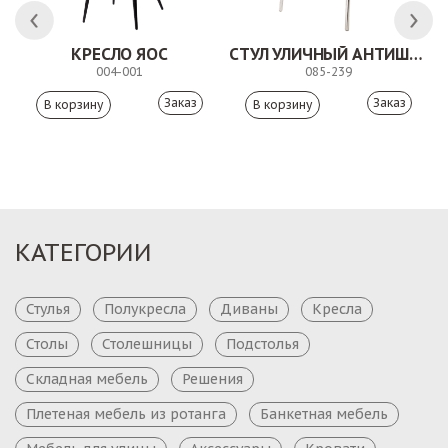
ЛК
КРЕСЛО ЯОС
СТУЛ УЛИЧНЫЙ АНТИШОН
004-001
085-239
Заказ
Заказ
КАТЕГОРИИ
Стулья
Полукресла
Диваны
Кресла
Столы
Столешницы
Подстолья
Складная мебель
Решения
Плетеная мебель из ротанга
Банкетная мебель