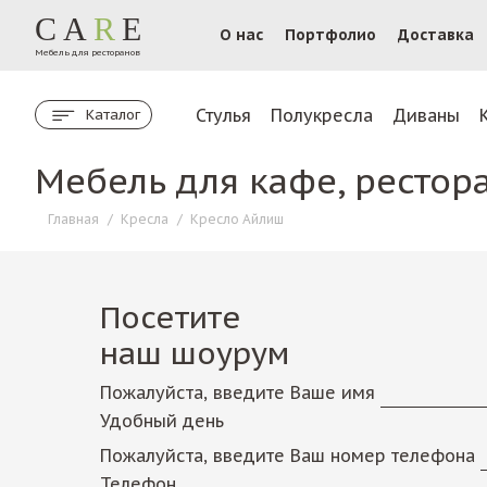
CA
R
E
О нас
Портфолио
Доставка
Мебель для ресторанов
Стулья
Полукресла
Диваны
Каталог
Мебель для кафе, рестор
Главная
/
Кресла
/
Кресло Айлиш
Посетите
наш шоурум
Пожалуйста, введите Ваше имя
Удобный день
Пожалуйста, введите Ваш номер телефона
Телефон