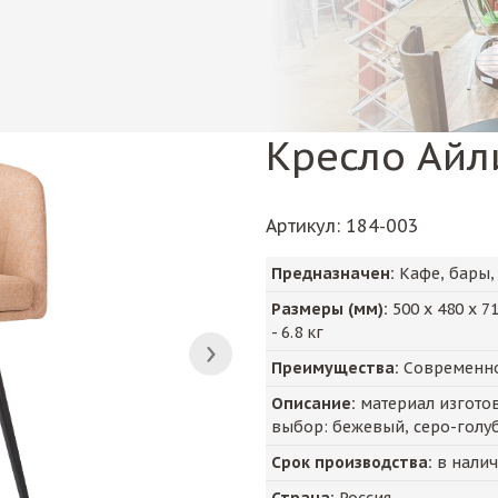
Кресло Ай
Артикул
: 184-003
Предназначен:
Кафе, бары,
Размеры (мм):
500
х
480
х
7
-
6.8
кг
Преимущества:
Современно
Описание:
материал изготовл
выбор: бежевый, серо-голу
Срок производства:
в нали
Страна:
Россия.