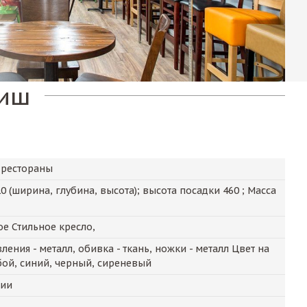
лиш
 рестораны
10
(ширина, глубина, высота); высота посадки
460
; Масса
е Стильное кресло,
ения - металл, обивка - ткань, ножки - металл Цвет на
бой, синий, черный, сиреневый
чии