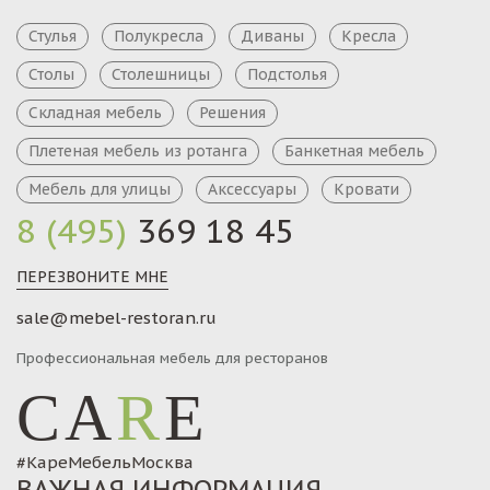
Стулья
Полукресла
Диваны
Кресла
Столы
Столешницы
Подстолья
Складная мебель
Решения
Плетеная мебель из ротанга
Банкетная мебель
Мебель для улицы
Аксессуары
Кровати
8 (495)
369 18 45
ПЕРЕЗВОНИТЕ МНЕ
sale@mebel-restoran.ru
Профессиональная мебель для ресторанов
CA
R
E
#КареМебельМосква
ВАЖНАЯ ИНФОРМАЦИЯ