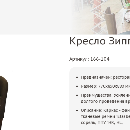
Кресло Зип
Артикул
: 166-104
Предназначен: рестор
Размер: 770х850х880 м
Преимущества: Усиленн
долгого проведения вр
Описание: Каркас - фан
тканевые ремни "Elasbe
сорель, ППУ "HR, HL,