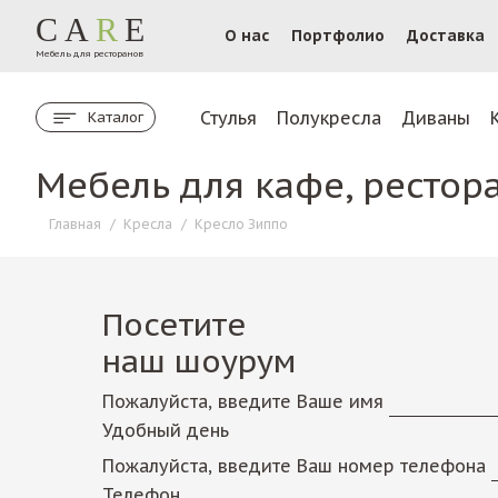
CA
R
E
О нас
Портфолио
Доставка
Мебель для ресторанов
Стулья
Полукресла
Диваны
Каталог
Мебель для кафе, рестор
Главная
/
Кресла
/
Кресло Зиппо
Посетите
наш шоурум
Пожалуйста, введите Ваше имя
Удобный день
Пожалуйста, введите Ваш номер телефона
Телефон