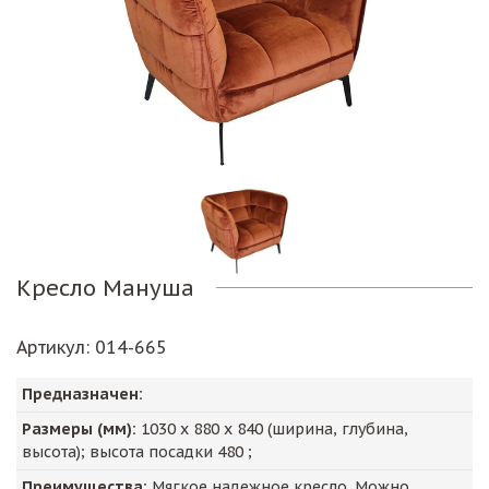
Кресло Мануша
Артикул
: 014-665
Предназначен:
Размеры (мм):
1030
х
880
х
840
(ширина, глубина,
высота); высота посадки
480
;
Преимущества:
Мягкое надежное кресло. Можно