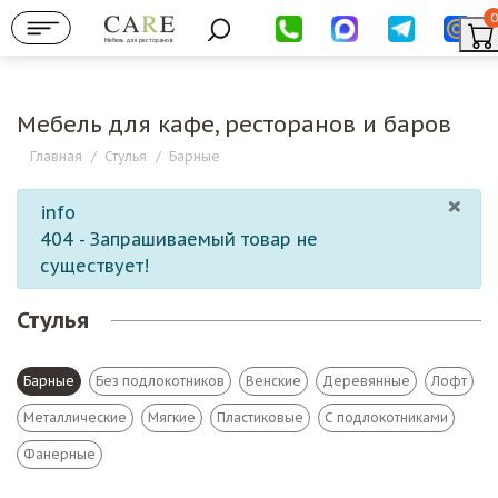
0
Мебель для ресторанов
Мебель для кафе, ресторанов и баров
Главная
/
Стулья
/
Барные
×
info
404 - Запрашиваемый товар не
существует!
Стулья
Барные
Без подлокотников
Венские
Деревянные
Лофт
Металлические
Мягкие
Пластиковые
С подлокотниками
Фанерные