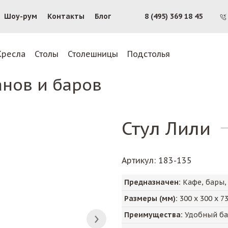
Шоу-рум
Контакты
Блог
8 (495) 369 18 45
Кресла
Столы
Столешницы
Подстолья
анов и баров
Стул Лили
Артикул
: 183-135
Предназначен:
Кафе, бары,
Размеры (мм):
300
х
300
х
7
Преимущества:
Удобный бар