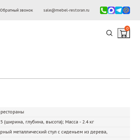
Обратный звонок
sale@mebel-restoran.ru
0
 рестораны
35
(ширина, глубина, высота); Масса -
2.4
кг
ный металлический стул с сиденьем из дерева,