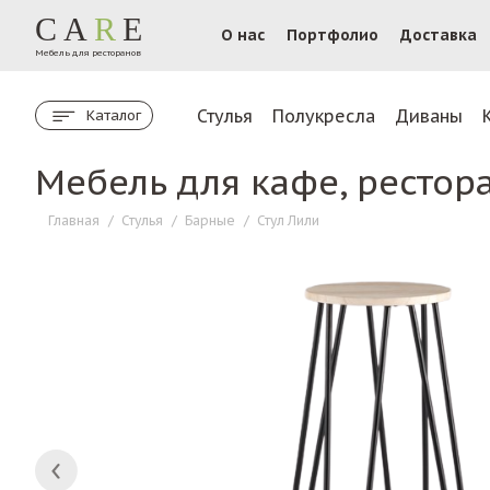
CA
R
E
О нас
Портфолио
Доставка
Мебель для ресторанов
Стулья
Полукресла
Диваны
Каталог
Мебель для кафе, рестор
Главная
/
Стулья
/
Барные
/
Стул Лили