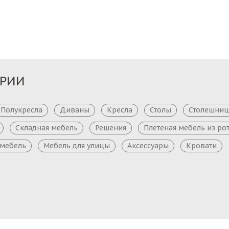
Заказ
Заказ
ОРИИ
Полукресла
Диваны
Кресла
Столы
Столешни
Складная мебель
Решения
Плетеная мебель из ро
 мебель
Мебель для улицы
Аксессуары
Кровати