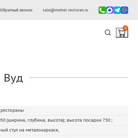
Обратный звонок
sale@mebel-restoran.ru
0
 Вуд
 рестораны
050
(ширина, глубина, высота); высота посадки
750
;
ый стул на металокаркасе,