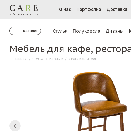
CA
R
E
О нас
Портфолио
Доставка
Мебель для ресторанов
Стулья
Полукресла
Диваны
Каталог
Мебель для кафе, рестор
Главная
/
Стулья
/
Барные
/
Стул Сианти Вуд