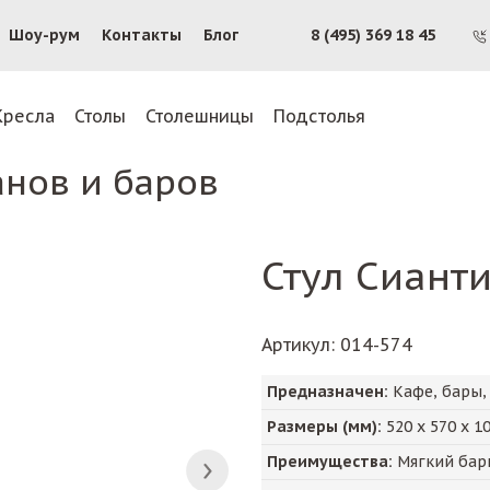
Шоу-рум
Контакты
Блог
8 (495) 369 18 45
Кресла
Столы
Столешницы
Подстолья
анов и баров
Стул Сианти
Артикул
: 014-574
Предназначен:
Кафе, бары,
Размеры (мм):
520
х
570
х
1
Преимущества:
Мягкий барн