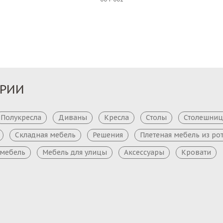
Заказ
Заказ
ОРИИ
Полукресла
Диваны
Кресла
Столы
Столешни
Складная мебель
Решения
Плетеная мебель из ро
 мебель
Мебель для улицы
Аксессуары
Кровати