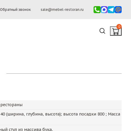
Обратный звонок
sale@mebel-restoran.ru
0
н
 рестораны
240
(ширина, глубина, высота); высота посадки
800
; Масса
ый стул из массива бука,