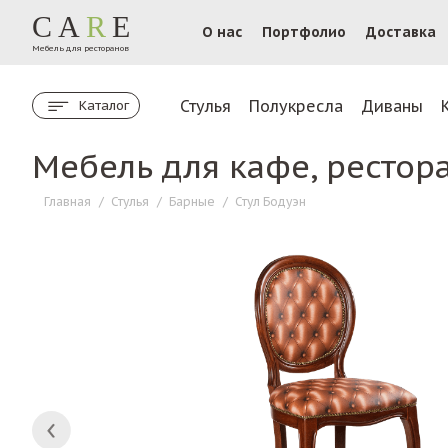
CA
R
E
О нас
Портфолио
Доставка
Мебель для ресторанов
Стулья
Полукресла
Диваны
Каталог
Мебель для кафе, рестор
Главная
/
Стулья
/
Барные
/
Стул Бодуэн