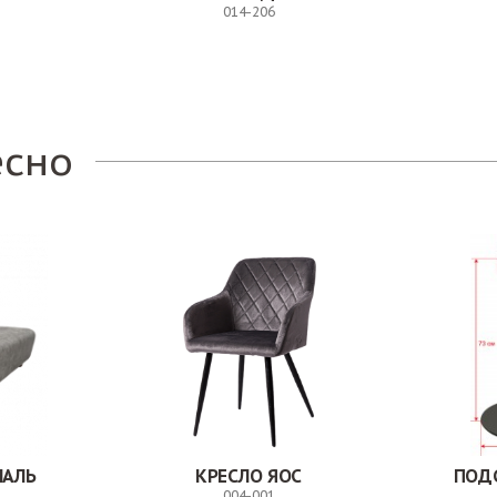
014-206
Заказ
есно
НАЛЬ
КРЕСЛО ЯОС
ПОД
004-001