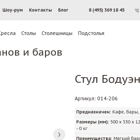
Шоу-рум
Контакты
Блог
8 (495) 369 18 45
Кресла
Столы
Столешницы
Подстолья
анов и баров
Стул Бодуэ
Артикул
: 014-206
Предназначен:
Кафе, бары,
Размеры (мм):
500
х
530
х
1
-
0
кг
Преимущества:
Мягкий барн