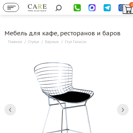
0
Мебель для ресторанов
Мебель для кафе, ресторанов и баров
Главная
/
Стулья
/
Барные
/
Стул Галасси