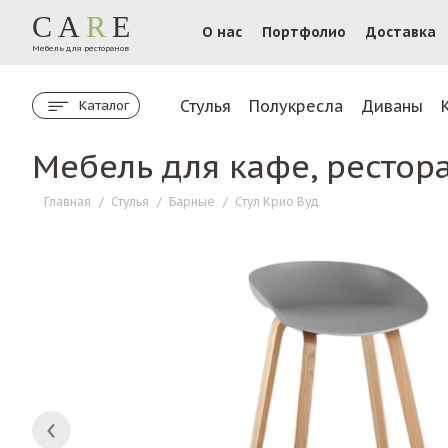
CA
R
E
О нас
Портфолио
Доставка
Мебель для ресторанов
Стулья
Полукресла
Диваны
Каталог
Мебель для кафе, рестор
Главная
/
Стулья
/
Барные
/
Стул Крио Вуд