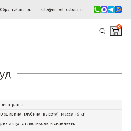
Обратный звонок
sale@mebel-restoran.ru
0
Вуд
 рестораны
50
(ширина, глубина, высота); Масса -
6
кг
ный стул с пластиковым сиденьем,