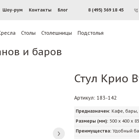
Шоу-рум
Контакты
Блог
8 (495) 369 18 45
Кресла
Столы
Столешницы
Подстолья
анов и баров
Стул Крио 
Артикул
: 183-142
Предназначен:
Кафе, бары,
Размеры (мм):
500
х
400
х
8
Преимущества:
Удобный бар