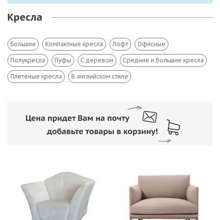
Кресла
Большие
Компактные кресла
Лофт
Офисные
Полукресла
Пуфы
С деревом
Средние и большие кресла
Плетеные кресла
В английском стиле