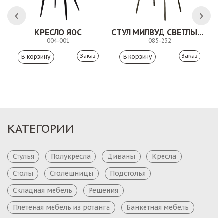
 АНТИШОН
КРЕСЛО ЯОС
СТУЛ МИЛВУД СВЕТЛЫЙ ШЕЛК
004-001
085-232
Заказ
Заказ
КАТЕГОРИИ
Стулья
Полукресла
Диваны
Кресла
Столы
Столешницы
Подстолья
Складная мебель
Решения
Плетеная мебель из ротанга
Банкетная мебель