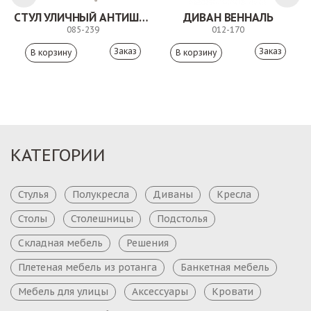
ЛК
СТУЛ УЛИЧНЫЙ АНТИШОН
ДИВАН ВЕННАЛЬ
085-239
012-170
Заказ
Заказ
КАТЕГОРИИ
Стулья
Полукресла
Диваны
Кресла
Столы
Столешницы
Подстолья
Складная мебель
Решения
Плетеная мебель из ротанга
Банкетная мебель
Мебель для улицы
Аксессуары
Кровати