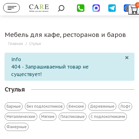
0
Мебель для ресторанов
Мебель для кафе, ресторанов и баров
Главная
/
Стулья
×
info
404 - Запрашиваемый товар не
существует!
Стулья
Барные
Без подлокотников
Венские
Деревянные
Лофт
Металлические
Мягкие
Пластиковые
С подлокотниками
Фанерные