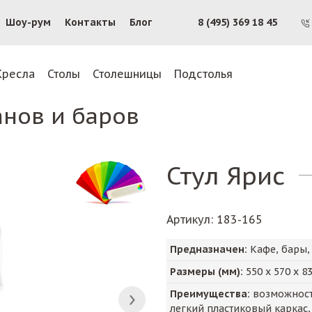
Шоу-рум
Контакты
Блог
8 (495) 369 18 45
Кресла
Столы
Столешницы
Подстолья
анов и баров
Стул Ярис
Артикул
: 183-165
Предназначен:
Кафе, бары,
Размеры (мм):
550
х
570
х
8
Преимущества:
возможность
легкий пластиковый каркас,