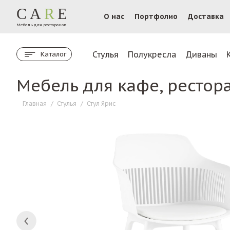
CA
R
E
О нас
Портфолио
Доставка
Мебель для ресторанов
Стулья
Полукресла
Диваны
Каталог
Мебель для кафе, рестор
Главная
/
Стулья
/
Стул Ярис