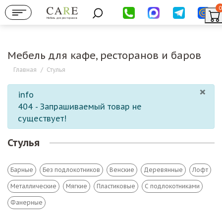
0
Мебель для ресторанов
Мебель для кафе, ресторанов и баров
Главная
/
Стулья
×
info
404 - Запрашиваемый товар не
существует!
Стулья
Барные
Без подлокотников
Венские
Деревянные
Лофт
Металлические
Мягкие
Пластиковые
С подлокотниками
Фанерные