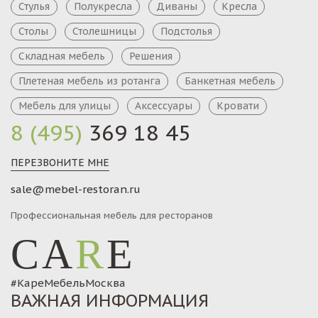
Стулья
Полукресла
Диваны
Кресла
Столы
Столешницы
Подстолья
Складная мебель
Решения
Плетеная мебель из ротанга
Банкетная мебель
Мебель для улицы
Аксессуары
Кровати
8 (495)
369 18 45
ПЕРЕЗВОНИТЕ МНЕ
sale@mebel-restoran.ru
Профессиональная мебель для ресторанов
CA
R
E
#КареМебельМосква
ВАЖНАЯ ИНФОРМАЦИЯ