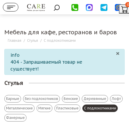
0
Мебель для ресторанов
Мебель для кафе, ресторанов и баров
Главная
/
Стулья
/
С подлокотниками
×
info
404 - Запрашиваемый товар не
существует!
Стулья
Барные
Без подлокотников
Венские
Деревянные
Лофт
Металлические
Мягкие
Пластиковые
С подлокотниками
Фанерные