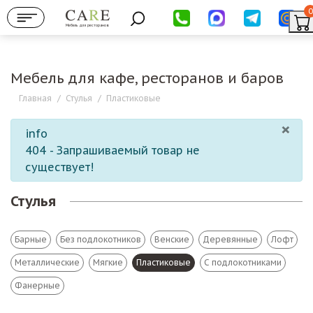
0
Мебель для ресторанов
Мебель для кафе, ресторанов и баров
Главная
/
Стулья
/
Пластиковые
×
info
404 - Запрашиваемый товар не
существует!
Стулья
Барные
Без подлокотников
Венские
Деревянные
Лофт
Металлические
Мягкие
Пластиковые
С подлокотниками
Фанерные