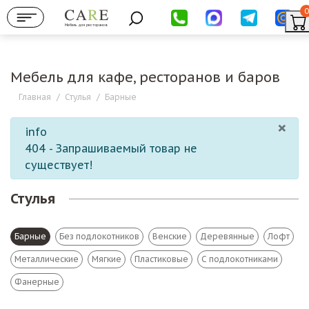
0
Мебель для ресторанов
Мебель для кафе, ресторанов и баров
Главная
/
Стулья
/
Барные
×
info
404 - Запрашиваемый товар не
существует!
Стулья
Барные
Без подлокотников
Венские
Деревянные
Лофт
Металлические
Мягкие
Пластиковые
С подлокотниками
Фанерные