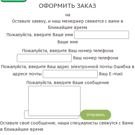
ОФОРМИТЬ ЗАКАЗ
Столешница представляет собой основную часть
на
стола (верхнюю часть стола). Современные
Оставьте заявку, и наш менеджер свяжется с вами в
столешницы выполняются из различных
ближайшее время
материалов, могут иметь различную форму, в том
Пожалуйста, введите Ваше имя
числе и неправильную, и применяются для
Ваше имя
оформления различных помещений (если всего
Пожалуйста, введите Ваш номер телефона
несколько лет назад в ходу были лишь столешницы
Ваш номер телефона
для
кухни
, то сегодня довольно часто
Пожалуйста, введите Ваш адрес электронной почты
Ошибка в
потребителей интересует столешница в другие
адресе почты
Ваш E-mail
помещения кафе).
Пожалуйста, введите Ваше сообщение
Как выбрать столешницу
Как уже было упомянуто выше, сегодня
Сообщение
столешницы изготавливают из различных
Оставьте своё сообщение, наши специалисты свяжутся с Вами
материалов. Чаще всего такими материалами
в ближайшее время
выступает натуральный и искусственный камень, а