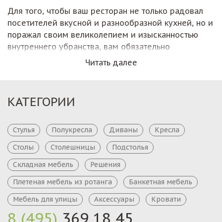
Для того, чтобы ваш ресторан не только радовал
посетителей вкусной и разнообразной кухней, но и
поражал своим великолепием и изысканностью
внутреннего убранства, вам обязательно
необходимо продумать каждый предмет мебели.
Читать далее
Причем, это касается не только видимой клиентам
обстановки, но и внутренней мебели, которая
необходима официантам и поварам для удобной
КАТЕГОРИИ
работы. Качественные столешницы, изготовленные
из искусственного камня или натурального шпона
способны сделать заведение функциональным и
Стулья
Полукресла
Диваны
Кресла
красивым. Клиенты приходят в ресторан для
Столы
Столешницы
Подстолья
отдыха или обеда, поговорить с друзьями, для
Складная мебель
Решения
деловых переговоров.
Плетеная мебель из ротанга
Банкетная мебель
Кухонные столешницы в кафе
Мебель для улицы
Аксессуары
Кровати
Какими чертами должно обладать современное
8 (495)
369 18 45
кафе для того, чтобы его посещаемость оставалась