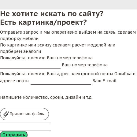
поужинать, запив вкусную еду алкогольным
Не хотите искать по сайту?
коктейлем, именующим окончание трудовой
Есть картинка/проект?
недели. Согласитесь, неприятно сидеть за стойкой
бара, любуясь на темные пятна и глубокие
Отправьте запрос и мы оперативно выйдем на связь, сделаем
царапины на ее столешнице. Именно поэтому,
подборку мебели.
открывая заведение в данном стиле, приобретайте
По картинке или эскизу сделаем расчет моделей или
качественные столешницы. Наиболее популярными
подберем аналоги
Пожалуйста, введите Ваш номер телефона
видами в настоящее время являются
Ваш номер телефона
искусственный камень, а также шпон или массив
натурального дерева с ламинированной
Пожалуйста, введите Ваш адрес электронной почты
Ошибка в
поверхностью. Ознакомьтесь так же с
подстольями
адресе почты
Ваш E-mail
под раковину
для удобства приготовления пищи
поварами. Вы можете удивить клиента
Напишите количество, сроки, дизайн и т.д.
столешницами из натурального дерева на барной
стойке.
Прикрепить файлы
Что такое столешница