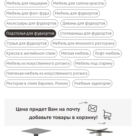
Мебель для пиццерии
Мебель для салона красоты
Мебель для фаст-фуда
Мебель для фудкортов
Аксессуары для фудкортов
Диваны для фудкортов
Подстолья для фудкортов
Столешницы для фудкортов
Стулья для фудкортов
Мебель для японского ресторана
Кресла в английском стиле
Мягкая мебель
Лофт-мебель
Мебель из искусственного ротанга
Мебель под старину
Плетеная мебель из искусственного ротанга
Ресторан в стиле Барокко, Рококо
Учебные аудитории