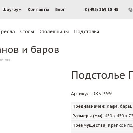
Шоу-рум
Контакты
Блог
8 (495) 369 18 45
Кресла
Столы
Столешницы
Подстолья
анов и баров
ритонг
Подстолье 
Артикул
: 085-399
Предназначен:
Кафе, бары,
Размеры (мм):
450
х
450
х
7
Преимущества:
Крепкое по