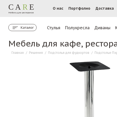
CA
R
E
О нас
Портфолио
Доставка
Мебель для ресторанов
Стулья
Полукресла
Диваны
Каталог
Мебель для кафе, рестор
Главная
/
Решения
/
Подстолья для фудкортов
/
Подстолье Пэ