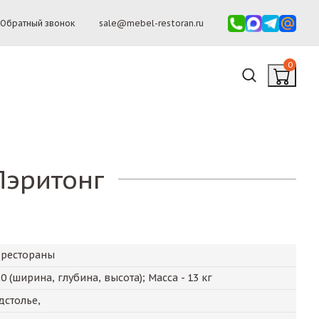
Обратный звонок
sale@mebel-restoran.ru
0
Пэритонг
 рестораны
20
(ширина, глубина, высота); Масса -
13
кг
дстолье,