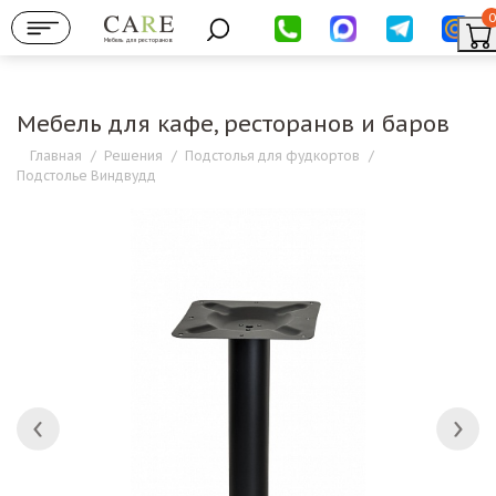
0
Мебель для ресторанов
Мебель для кафе, ресторанов и баров
Главная
/
Решения
/
Подстолья для фудкортов
/
Подстолье Виндвудд