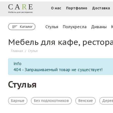
CA
R
E
О нас
Портфолио
Доставка
Мебель для ресторанов
Стулья
Полукресла
Диваны
Каталог
Мебель для кафе, рестор
Главная
/
Стулья
info
404 - Запрашиваемый товар не существует!
Стулья
Барные
Без подлокотников
Венские
Дере