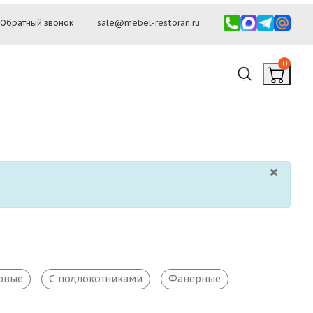
Обратный звонок
sale@mebel-restoran.ru
0
×
овые
С подлокотниками
Фанерные