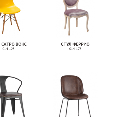
 САТРО ВОНС
СТУЛ ФЕРРИО
014-125
014-173
Заказ
Заказ