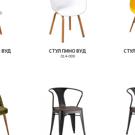
И ВУД
СТУЛ ПИНО ВУД
СТУЛ
014-009
Заказ
Заказ