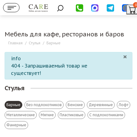
0
Мебель для ресторанов
Мебель для кафе, ресторанов и баров
Главная
/
Стулья
/
Барные
×
info
404 - Запрашиваемый товар не
существует!
Стулья
Барные
Без подлокотников
Венские
Деревянные
Лофт
Металлические
Мягкие
Пластиковые
С подлокотниками
Фанерные