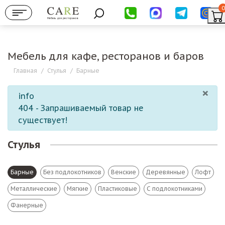
0
Мебель для ресторанов
Мебель для кафе, ресторанов и баров
Главная
/
Стулья
/
Барные
×
info
404 - Запрашиваемый товар не
существует!
Стулья
Барные
Без подлокотников
Венские
Деревянные
Лофт
Металлические
Мягкие
Пластиковые
С подлокотниками
Фанерные