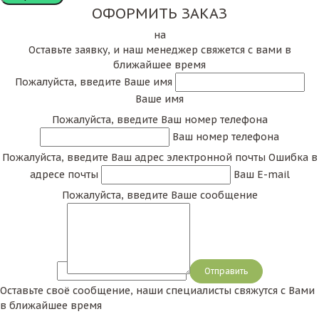
ОФОРМИТЬ ЗАКАЗ
Столешница представляет собой основную часть
на
стола (верхнюю часть стола). Современные
Оставьте заявку, и наш менеджер свяжется с вами в
столешницы выполняются из различных
ближайшее время
материалов, могут иметь различную форму, в том
Пожалуйста, введите Ваше имя
числе и неправильную, и применяются для
Ваше имя
оформления различных помещений (если всего
Пожалуйста, введите Ваш номер телефона
несколько лет назад в ходу были лишь столешницы
Ваш номер телефона
для
кухни
, то сегодня довольно часто
Пожалуйста, введите Ваш адрес электронной почты
Ошибка в
потребителей интересует столешница в другие
адресе почты
Ваш E-mail
помещения кафе).
Пожалуйста, введите Ваше сообщение
Как выбрать столешницу
Как уже было упомянуто выше, сегодня
Сообщение
столешницы изготавливают из различных
Оставьте своё сообщение, наши специалисты свяжутся с Вами
материалов. Чаще всего такими материалами
в ближайшее время
выступает натуральный и искусственный камень, а