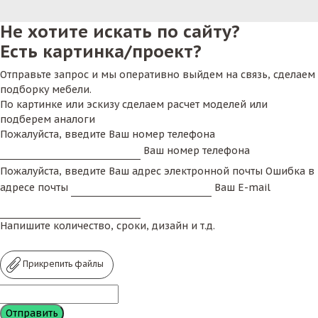
поужинать, запив вкусную еду алкогольным
Не хотите искать по сайту?
коктейлем, именующим окончание трудовой
Есть картинка/проект?
недели. Согласитесь, неприятно сидеть за стойкой
бара, любуясь на темные пятна и глубокие
Отправьте запрос и мы оперативно выйдем на связь, сделаем
царапины на ее столешнице. Именно поэтому,
подборку мебели.
открывая заведение в данном стиле, приобретайте
По картинке или эскизу сделаем расчет моделей или
качественные столешницы. Наиболее популярными
подберем аналоги
Пожалуйста, введите Ваш номер телефона
видами в настоящее время являются
Ваш номер телефона
искусственный камень, а также шпон или массив
натурального дерева с ламинированной
Пожалуйста, введите Ваш адрес электронной почты
Ошибка в
поверхностью. Ознакомьтесь так же с
подстольями
адресе почты
Ваш E-mail
под раковину
для удобства приготовления пищи
поварами. Вы можете удивить клиента
Напишите количество, сроки, дизайн и т.д.
столешницами из натурального дерева на барной
стойке.
Прикрепить файлы
Что такое столешница