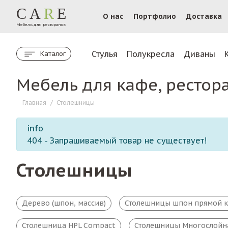
CA
R
E
О нас
Портфолио
Доставка
Мебель для ресторанов
Стулья
Полукресла
Диваны
Каталог
Мебель для кафе, рестор
Главная
/
Столешницы
info
404 - Запрашиваемый товар не существует!
Столешницы
Дерево (шпон, массив)
Столешницы шпон прямой 
Столешница HPL Compact
Столешницы Многослойн