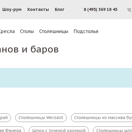
Шоу-рум
Контакты
Блог
8 (495) 369 18 45
Кресла
Столы
Столешницы
Подстолья
анов и баров
край
Столешницы Werzalit
Столешницы из массива бу
ая Фанера
Шпон с точеной кромкой
Столешницы шпо