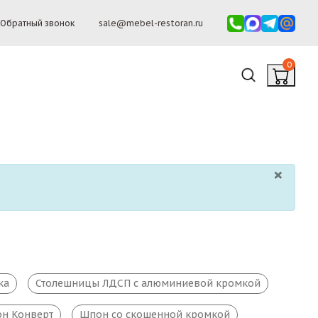
Обратный звонок
sale@mebel-restoran.ru
0
×
ка
Столешницы ЛДСП с алюминиевой кромкой
н Конверт
Шпон со скошенной кромкой