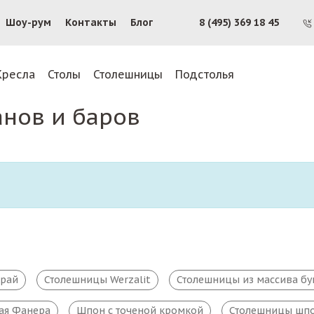
Шоу-рум
Контакты
Блог
8 (495) 369 18 45
Кресла
Столы
Столешницы
Подстолья
анов и баров
край
Столешницы Werzalit
Столешницы из массива бу
ая Фанера
Шпон с точеной кромкой
Столешницы шпо