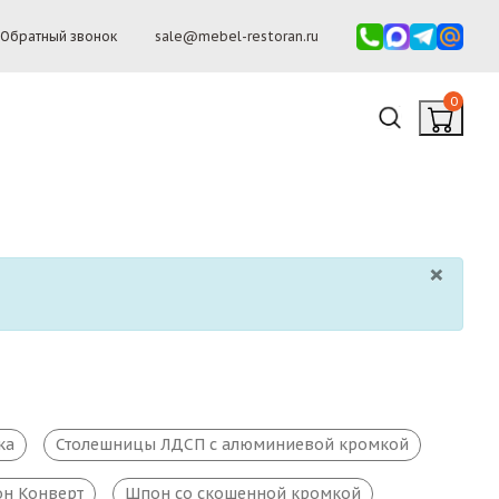
Обратный звонок
sale@mebel-restoran.ru
0
×
ка
Столешницы ЛДСП с алюминиевой кромкой
н Конверт
Шпон со скошенной кромкой