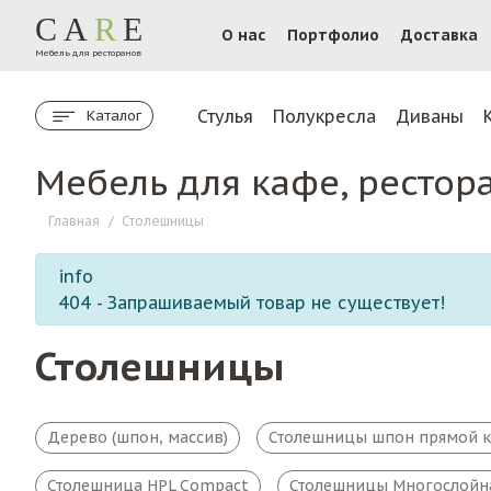
CA
R
E
О нас
Портфолио
Доставка
Мебель для ресторанов
Стулья
Полукресла
Диваны
Каталог
Мебель для кафе, рестор
Главная
/
Столешницы
info
404 - Запрашиваемый товар не существует!
Столешницы
Дерево (шпон, массив)
Столешницы шпон прямой 
Столешница HPL Compact
Столешницы Многослойн