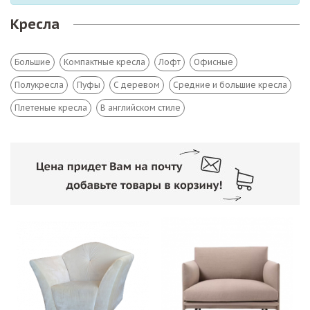
Кресла
Большие
Компактные кресла
Лофт
Офисные
Полукресла
Пуфы
С деревом
Средние и большие кресла
Плетеные кресла
В английском стиле