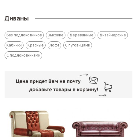
Диваны
Без подлокотников
Высокие
Деревянные
Дизайнерские
Кабинки
Красные
Лофт
С пуговицами
С подлокотниками